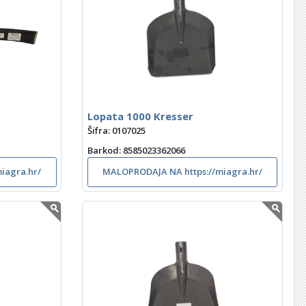
Lopata 1000 Kresser
Šifra: 0107025
Barkod
: 8585023362066
iagra.hr/
MALOPRODAJA NA https://miagra.hr/