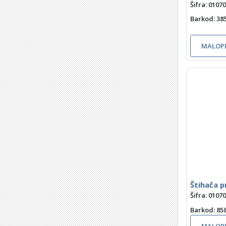
Šifra: 0107
Barkod
: 3
MALOPR
Štihača p
Šifra: 0107
Barkod
: 8
MALOPR