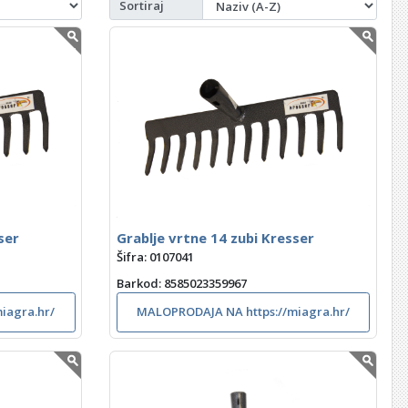
Sortiraj
ser
Grablje vrtne 14 zubi Kresser
Šifra: 0107041
Barkod
: 8585023359967
iagra.hr/
MALOPRODAJA NA https://miagra.hr/