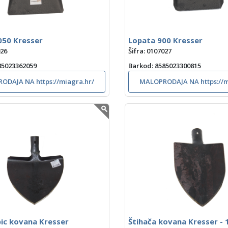
050 Kresser
Lopata 900 Kresser
026
Šifra: 0107027
585023362059
Barkod
: 8585023300815
ODAJA NA https://miagra.hr/
MALOPRODAJA NA https://m
pic kovana Kresser
Štihača kovana Kresser -