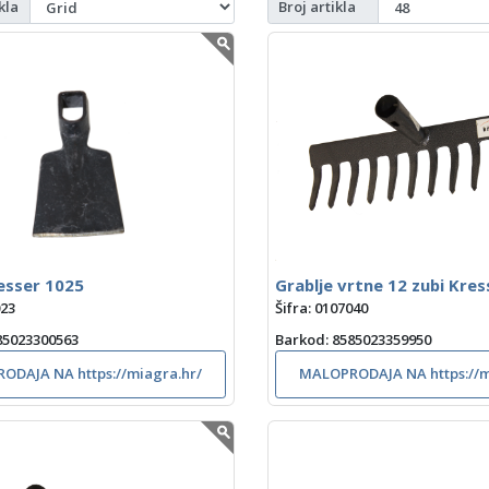
kla
Broj artikla
esser 1025
Grablje vrtne 12 zubi Kres
023
Šifra: 0107040
585023300563
Barkod
: 8585023359950
ODAJA NA https://miagra.hr/
MALOPRODAJA NA https://m