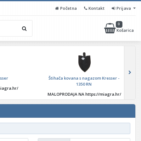
Početna
Kontakt
Prijava
0
Košarica
sser
Štihača kovana s nagazom Kresser -
1350 RN
iagra.hr/
MALOPRODAJA NA https://miagra.hr/