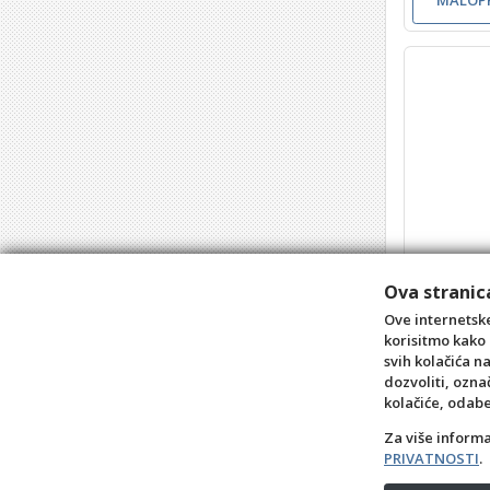
Ova stranica
Vile 4 ro
Ove internetske
Šifra: 0107
korisitmo kako 
Barkod
: 8
svih kolačića n
dozvoliti, ozna
MALOPR
kolačiće, odab
Za više inform
PRIVATNOSTI
.