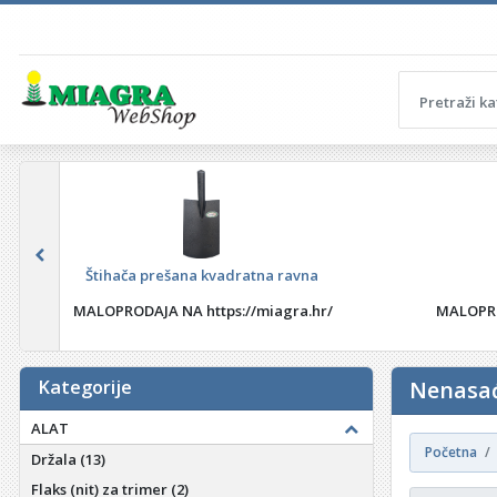
Štihača prešana kvadratna ravna
MALOPRODAJA NA https://miagra.hr/
MALOPRO
Kategorije
Nenasađ
ALAT
Početna
Držala
(13)
Flaks (nit) za trimer
(2)