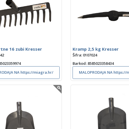
rtne 16 zubi Kresser
Kramp 2,5 kg Kresser
042
Šifra: 0107024
585023359974
Barkod
: 8585023358434
ODAJA NA https://miagra.hr/
MALOPRODAJA NA https://m