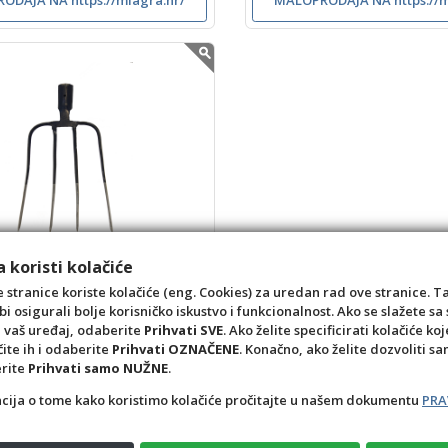
 koristi kolačiće
ga Kresser
 stranice koriste kolačiće (eng. Cookies) za uredan rad ove stranice. T
036
bi osigurali bolje korisničko iskustvo i funkcionalnost. Ako se slažete 
585023357642
a vaš uređaj, odaberite
Prihvati SVE
. Ako želite specificirati kolačiće koj
čite ih i odaberite
Prihvati OZNAČENE
. Konačno, ako želite dozvoliti s
ODAJA NA https://miagra.hr/
erite
Prihvati samo NUŽNE
.
acija o tome kako koristimo kolačiće pročitajte u našem dokumentu
PRA