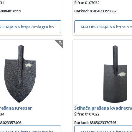
031
Šifra: 0107032
858884818191
Barkod
: 8585023359882
ODAJA NA https://miagra.hr/
MALOPRODAJA NA https://m
rešana Kresser
Štihača prešana kvadratn
034
Šifra: 0107022
585023357406
Barkod
: 8585023370795
ODAJA NA https://miagra.hr/
MALOPRODAJA NA https://m