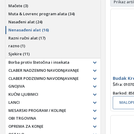
Prikaz arti
Mačete
(3)
Muta & Lovrenc program alata
(34)
Nasađeni alat
(24)
Nenasađeni alat
(16)
Razni ručni alat
(17)
razno
(1)
Sjekire
(11)
Borba protiv štetočina i insekata
CLABER NADZEMNO NAVODNJAVANJE
Budak Kr
CLABER PODZEMNO NAVODNJAVANJE
Šifra: 0107
GNOJIVA
Barkod
: 8
KUĆNI LJUBIMCI
LANCI
MALOPR
MESARSKI PROGRAM / KOLINJE
OBI TRGOVINA
OPREMA ZA KONJE