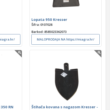
Lopata 950 Kresser
Šifra: 0107028
Barkod
: 8585023362073
iagra.hr/
MALOPRODAJA NA https://miagra.hr/
 1350 RN
Štihača kovana s nagazom Kresser -