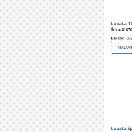
Lopata 1
Šifra: 0107
Barkod
: 8
MALOPR
Lopata š