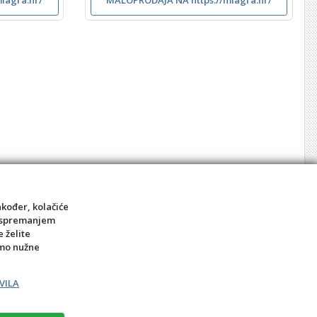
akođer, kolačiće
sa spremanjem
e želite
amo nužne
VILA