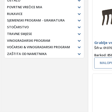
OSTALO
POVRTNE VREĆICE MIA
RUKAVICE
SJEMENSKI PROGRAM - GRAMATURA
STOČARSTVO
TRAVNE SMJESE
VINOGRADARSKI PROGRAM
Grablje v
VOĆARSKI & VINOGRADARSKI PROGRAM
Šifra: 0107
ZAŠTITA OD NAMETNIKA
Barkod
: 8
MALOPR