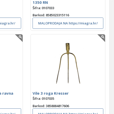
1350 RN
Šifra: 0107033
Barkod
: 8585023315116
iagra.hr/
MALOPRODAJA NA https://miagra.hr/
a ravna
Vile 3 roga Kresser
Šifra: 0107035
Barkod
: 3858884817606
iagra.hr/
MALOPRODAJA NA https://miagra.hr/